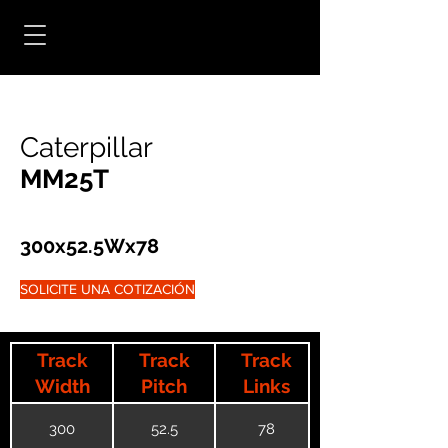
Caterpillar
MM25T
300x52.5Wx78
SOLICITE UNA COTIZACIÓN
Track
Track
Track
Width
Pitch
Links
300
52.5
78