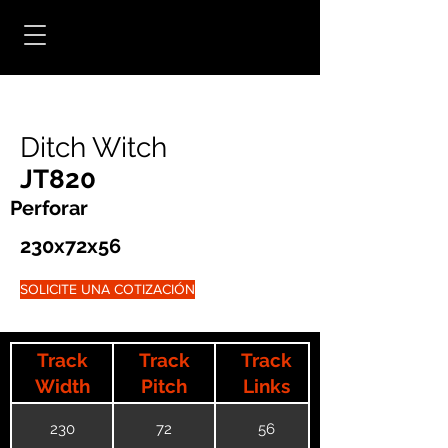
Ditch Witch
JT820
Perforar
230x72x56
SOLICITE UNA COTIZACIÓN
Track
Track
Track
Width
Pitch
Links
230
72
56