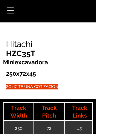
Hitachi
HZC35T
Miniexcavadora
250x72x45
SOLICITE UNA COTIZACIÓN
Track
Track
Track
Width
Pitch
Links
250
72
45