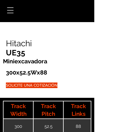
Hitachi
UE35
Miniexcavadora
300x52.5Wx88
SOLICITE UNA COTIZACIÓN
Track
Track
Track
Width
Pitch
Links
300
52.5
88