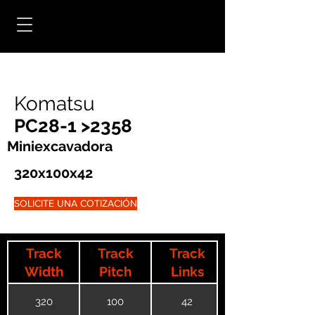
Komatsu
PC28-1 >2358
Miniexcavadora
320x100x42
SOLICITE UNA COTIZACIÓN
Track
Track
Track
Width
Pitch
Links
320
100
42