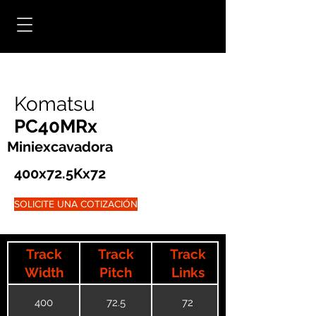
Komatsu
PC40MRx
Miniexcavadora
400x72.5Kx72
SOLICITE UNA COTIZACIÓN
Track
Track
Track
Width
Pitch
Links
400
72.5
72