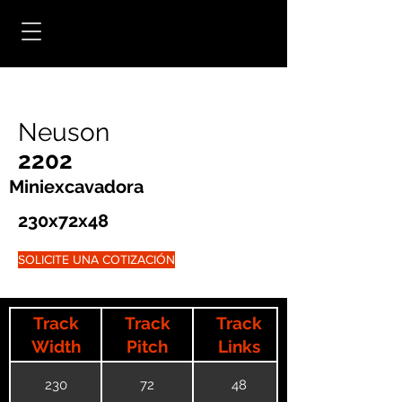
Neuson
2202
Miniexcavadora
230x72x48
SOLICITE UNA COTIZACIÓN
Track
Track
Track
Width
Pitch
Links
230
72
48