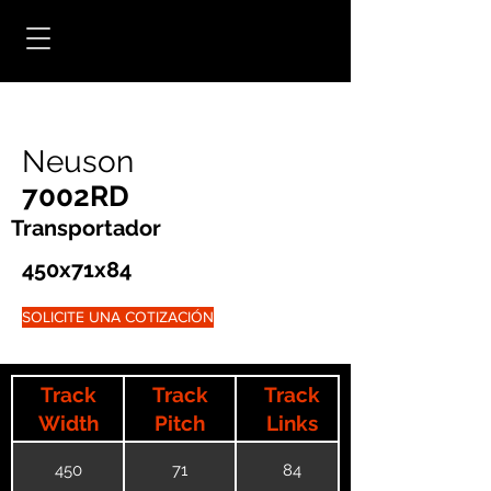
Neuson
7002RD
Transportador
450x71x84
SOLICITE UNA COTIZACIÓN
Track
Track
Track
Width
Pitch
Links
450
71
84