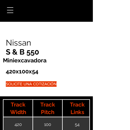
Nissan
S & B 550
Miniexcavadora
420x100x54
SOLICITE UNA COTIZACIÓN
Track
Track
Track
Width
Pitch
Links
420
100
54