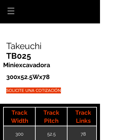
Takeuchi
TB025
Miniexcavadora
300x52.5Wx78
SOLICITE UNA COTIZACIÓN
Track
Track
Track
Width
Pitch
Links
300
52.5
78