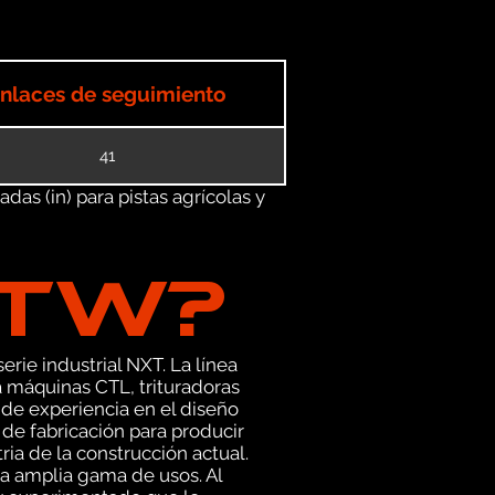
nlaces de seguimiento
41
as (in) para pistas agrícolas y
GTW?
erie industrial NXT. La línea
 máquinas CTL, trituradoras
de experiencia en el diseño
e fabricación para producir
ia de la construcción actual.
a amplia gama de usos. Al