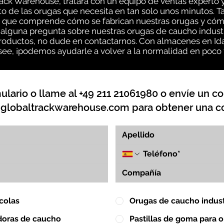
rack Warehouse, tratará con un equipo de ventas experto
 de las orugas que necesita en tan solo unos minutos. Ta
 que comprende cómo se fabrican nuestras orugas y cóm
 alguna pregunta sobre nuestras orugas de caucho industr
oductos, no dude en contactarnos. Con almacenes en Idah
ee, ¡podemos ayudarle a volver a la normalidad en poco
lario o llame al +49 211 21061980 o envíe un co
globaltrackwarehouse.com
para obtener una co
colas
Orugas de caucho indust
doras de caucho
Pastillas de goma para 