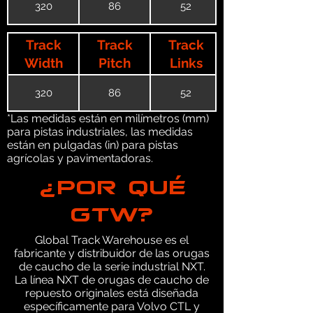
320
86
52
Track
Track
Track
Width
Pitch
Links
320
86
52
*Las medidas están en milímetros (mm)
para pistas industriales, las medidas
están en pulgadas (in) para pistas
agrícolas y pavimentadoras.
¿POR QUÉ
GTW?
Global Track Warehouse es el
fabricante y distribuidor de las orugas
de caucho de la serie industrial NXT.
La línea NXT de orugas de caucho de
repuesto originales está diseñada
específicamente para Volvo CTL y