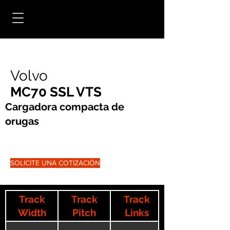
Volvo
MC70 SSL VTS
Cargadora compacta de
orugas
SOLICITE UNA COTIZACIÓN
Track
Track
Track
Width
Pitch
Links