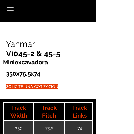
Yanmar
Vi045-2 & 45-5
Miniexcavadora
350x75.5x74
SOLICITE UNA COTIZACIÓN
Track
Track
Track
Width
Pitch
Links
350
75.5
74