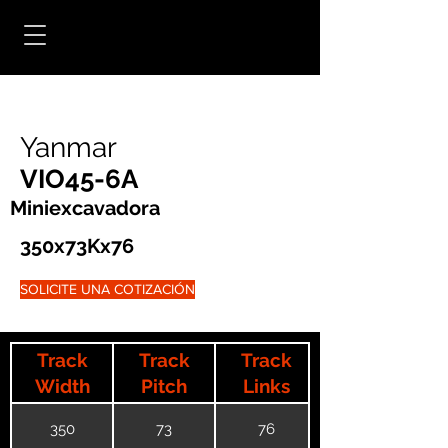
Yanmar
VIO45-6A
Miniexcavadora
350x73Kx76
SOLICITE UNA COTIZACIÓN
Track
Track
Track
Width
Pitch
Links
350
73
76