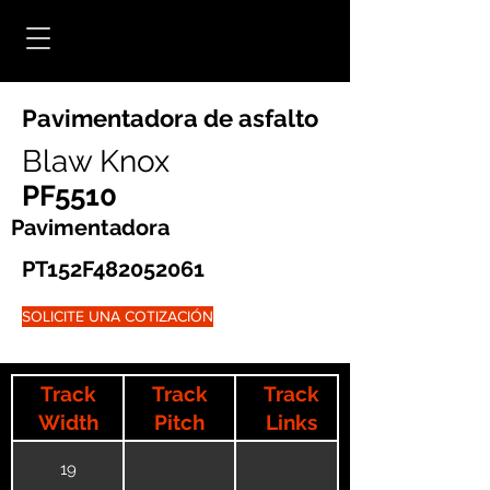
Pavimentadora de asfalto
Blaw Knox
PF5510
Pavimentadora
PT152F482052061
SOLICITE UNA COTIZACIÓN
Track
Track
Track
Width
Pitch
Links
19