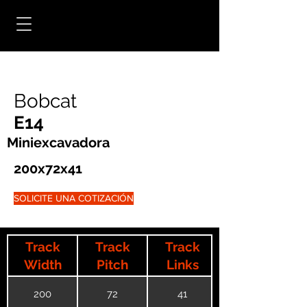
Bobcat
E14
Miniexcavadora
200x72x41
SOLICITE UNA COTIZACIÓN
Track
Track
Track
Width
Pitch
Links
200
72
41