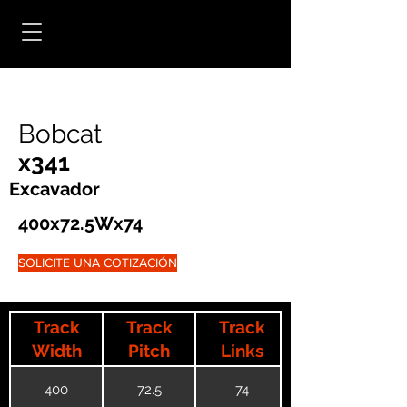
Bobcat
x341
Excavador
400x72.5Wx74
SOLICITE UNA COTIZACIÓN
Track
Track
Track
Width
Pitch
Links
400
72.5
74