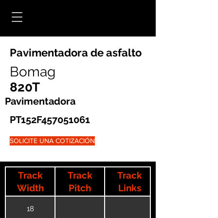
Pavimentadora de asfalto
Bomag
820T
Pavimentadora
PT152F457051061
SOLICITE UNA COTIZACIÓN
Track
Track
Track
Width
Pitch
Links
18