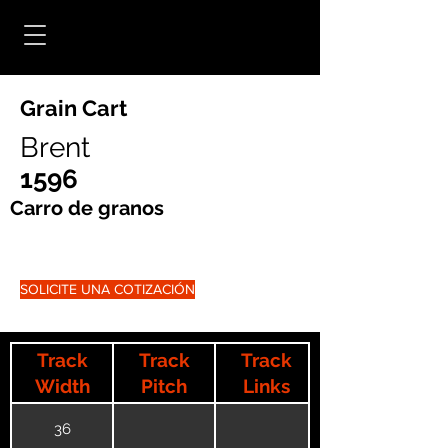
Grain Cart
Brent
1596
Carro de granos
SOLICITE UNA COTIZACIÓN
Track
Track
Track
Width
Pitch
Links
36