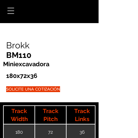
Brokk
BM110
Miniexcavadora
180x72x36
SOLICITE UNA COTIZACIÓN
Track
Track
Track
Width
Pitch
Links
180
72
36