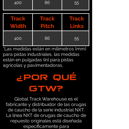
400
86
55
Track
Track
Track
Width
Pitch
Links
400
86
55
*Las medidas están en milímetros (mm)
para pistas industriales, las medidas
están en pulgadas (in) para pistas
agrícolas y pavimentadoras.
¿POR QUÉ
GTW?
Global Track Warehouse es el
fabricante y distribuidor de las orugas
de caucho de la serie industrial NXT.
La línea NXT de orugas de caucho de
repuesto originales está diseñada
específicamente para