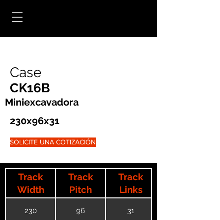
Case
CK16B
Miniexcavadora
230x96x31
SOLICITE UNA COTIZACIÓN
Track
Track
Track
Width
Pitch
Links
230
96
31