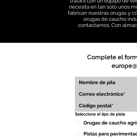
tratará con un equipo de v
necesita en tan solo unos m
fabrican nuestras orugas y c
orugas de caucho indu
contactarnos. Con almace
Complete el formu
europe@
Seleccione el tipo de pista
Orugas de caucho agrí
Pistas para pavimenta