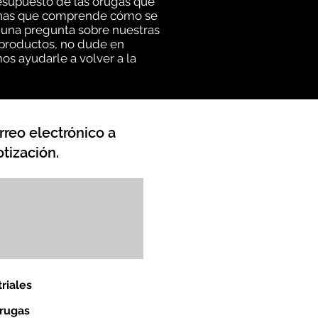
esupuesto de las orugas que
rsonas que comprende cómo se
lguna pregunta sobre nuestras
 productos, no dude en
os ayudarle a volver a la
rreo electrónico a
tización.
riales
orugas