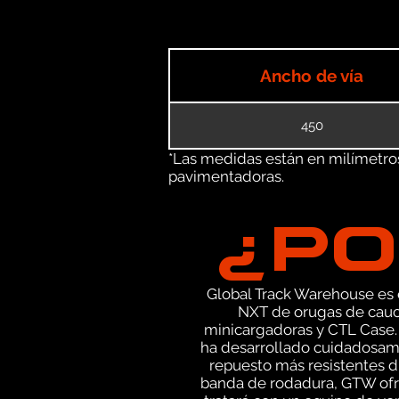
Ancho de vía
450
*Las medidas están en milímetros 
pavimentadoras.
¿PO
Global Track Warehouse es el
NXT de orugas de cauc
minicargadoras y CTL Case.
ha desarrollado cuidadosame
repuesto más resistentes di
banda de rodadura, GTW ofre