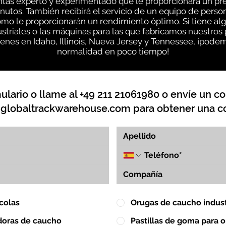
entas experto y experimentado que le proporcionará un pr
inutos. También recibirá el servicio de un equipo de pe
ómo le proporcionarán un rendimiento óptimo. Si tiene a
striales o las máquinas para las que fabricamos nuestros
nes en Idaho, Illinois, Nueva Jersey y Tennessee, ¡podem
normalidad en poco tiempo!
lario o llame al +49 211 21061980 o envíe un co
globaltrackwarehouse.com
para obtener una co
colas
Orugas de caucho indust
doras de caucho
Pastillas de goma para 