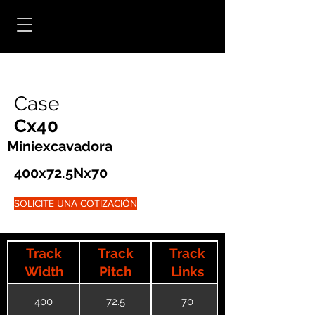
Case
Cx40
Miniexcavadora
400x72.5Nx70
SOLICITE UNA COTIZACIÓN
Track
Track
Track
Width
Pitch
Links
400
72.5
70