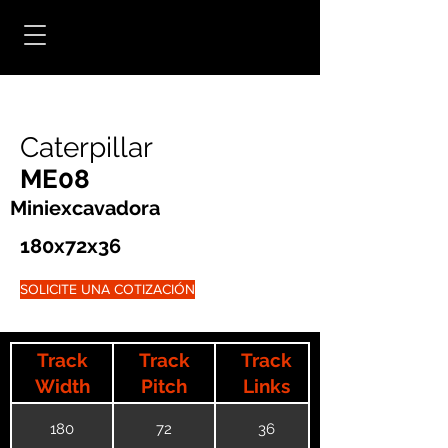
Caterpillar
ME08
Miniexcavadora
180x72x36
SOLICITE UNA COTIZACIÓN
Track
Track
Track
Width
Pitch
Links
180
72
36