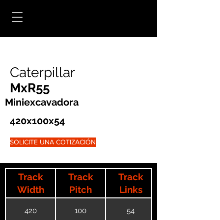
Caterpillar
MxR55
Miniexcavadora
420x100x54
SOLICITE UNA COTIZACIÓN
Track
Track
Track
Width
Pitch
Links
420
100
54