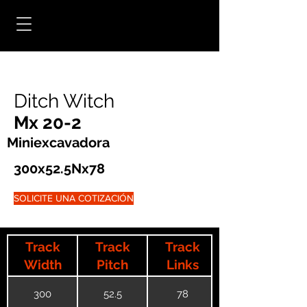
Ditch Witch
Mx 20-2
Miniexcavadora
300x52.5Nx78
SOLICITE UNA COTIZACIÓN
Track
Track
Track
Width
Pitch
Links
300
52.5
78