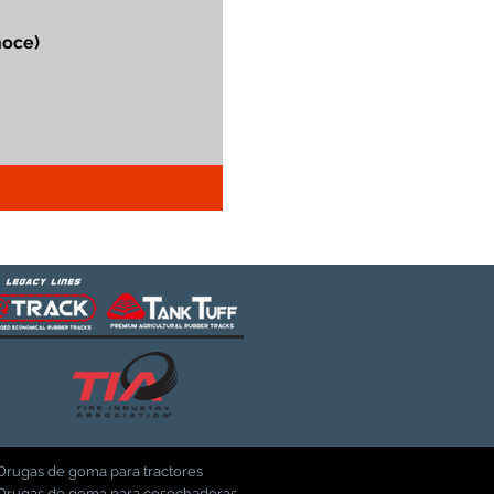
Orugas de goma para tractores
Orugas de goma para cosechadoras