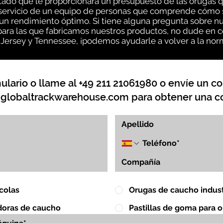
ado que le proporcionará un presupuesto de las orugas q
l servicio de un equipo de personas que comprende cómo s
un rendimiento óptimo. Si tiene alguna pregunta sobre n
 para las que fabricamos nuestros productos, no dude en
va Jersey y Tennessee, ¡podemos ayudarle a volver a la no
lario o llame al +49 211 21061980 o envíe un co
globaltrackwarehouse.com
para obtener una co
colas
Orugas de caucho indust
doras de caucho
Pastillas de goma para 