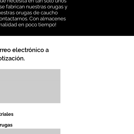
ue necesita en tan solo unos
e fabrican nuestras orugas y
uestras orugas de caucho
 contactarnos. Con almacenes
rmalidad en poco tiempo!
rreo electrónico a
tización.
riales
orugas