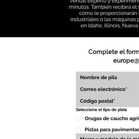
ventas experto y experiment
minutos. También recibirá e
cómo le proporcionarán 
industriales o las máquinas
en Idaho, Illinois, Nue
Complete el formu
europe@
Seleccione el tipo de pista
Orugas de caucho agrí
Pistas para pavimenta