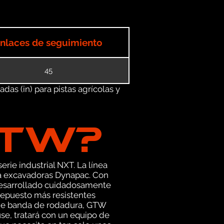
nlaces de seguimiento
45
as (in) para pistas agrícolas y
GTW?
erie industrial NXT. La línea
ra excavadoras Dynapac. Con
desarrollado cuidadosamente
 repuesto más resistentes
s de banda de rodadura, GTW
se, tratará con un equipo de