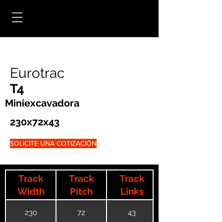
Eurotrac
T4
Miniexcavadora
230x72x43
SOLICITE UNA COTIZACIÓN
Track
Track
Track
Width
Pitch
Links
230
72
43