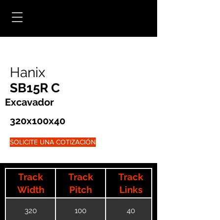
Hanix
SB15R C
Excavador
320x100x40
SOLICITE UNA COTIZACIÓN
Track
Track
Track
Width
Pitch
Links
320
100
40