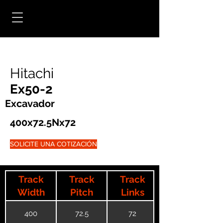
Hitachi
Ex50-2
Excavador
400x72.5Nx72
SOLICITE UNA COTIZACIÓN
Track
Track
Track
Width
Pitch
Links
400
72.5
72