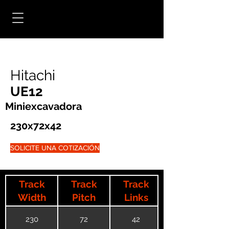
Hitachi
UE12
Miniexcavadora
230x72x42
SOLICITE UNA COTIZACIÓN
Track
Track
Track
Width
Pitch
Links
230
72
42