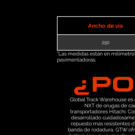
Ancho de vía
250
*Las medidas están en milímetros 
pavimentadoras.
¿PO
Global Track Warehouse es el
NXT de orugas de cau
transportadores Hitachi. C
desarrollado cuidadosament
repuesto más resistentes di
banda de rodadura, GTW ofre