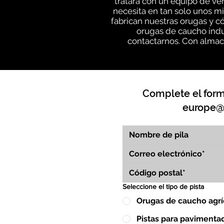
tratará con un equipo de v
necesita en tan solo unos m
fabrican nuestras orugas y c
orugas de caucho indu
contactarnos. Con almace
Complete el formu
europe@
Seleccione el tipo de pista
Orugas de caucho agrí
Pistas para pavimenta