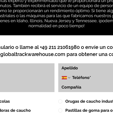
entas experto y experimentado que le proporcionará un pr
inutos. También recibirá el servicio de un equipo de pe
ómo le proporcionarán un rendimiento óptimo. Si tiene a
striales o las máquinas para las que fabricamos nuestros
nes en Idaho, Illinois, Nueva Jersey y Tennessee, ¡podem
normalidad en poco tiempo!
lario o llame al +49 211 21061980 o envíe un co
globaltrackwarehouse.com
para obtener una co
colas
Orugas de caucho indust
doras de caucho
Pastillas de goma para 