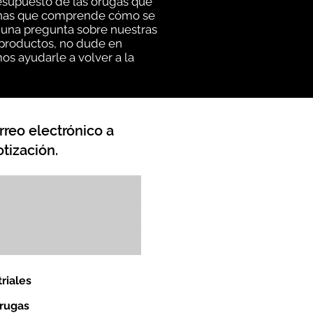
esupuesto de las orugas que
rsonas que comprende cómo se
lguna pregunta sobre nuestras
 productos, no dude en
os ayudarle a volver a la
rreo electrónico a
tización.
riales
orugas