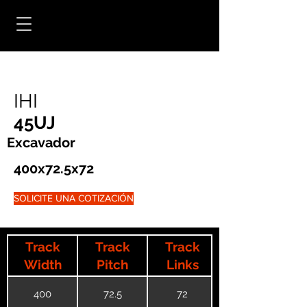
IHI
45UJ
Excavador
400x72.5x72
SOLICITE UNA COTIZACIÓN
Track
Track
Track
Width
Pitch
Links
400
72.5
72