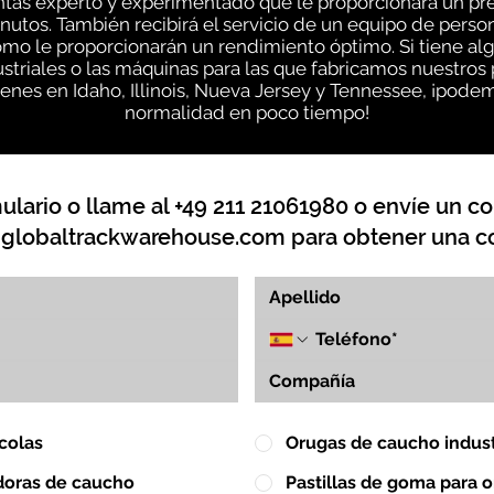
entas experto y experimentado que le proporcionará un pr
inutos. También recibirá el servicio de un equipo de pe
ómo le proporcionarán un rendimiento óptimo. Si tiene a
striales o las máquinas para las que fabricamos nuestros
nes en Idaho, Illinois, Nueva Jersey y Tennessee, ¡podem
normalidad en poco tiempo!
lario o llame al +49 211 21061980 o envíe un co
globaltrackwarehouse.com
para obtener una co
colas
Orugas de caucho indust
doras de caucho
Pastillas de goma para 