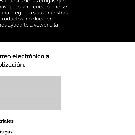
esupuesto de las orugas que
rsonas que comprende cómo se
lguna pregunta sobre nuestras
 productos, no dude en
os ayudarle a volver a la
rreo electrónico a
tización.
riales
orugas