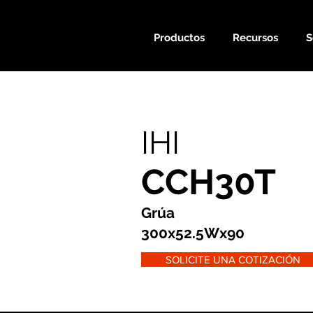
Productos
Recursos
S
IHI
CCH30T
Grúa
300x52.5Wx90
SOLICITE UNA COTIZACIÓN