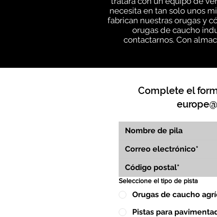
tratará con un equipo de v
necesita en tan solo unos m
fabrican nuestras orugas y c
orugas de caucho indu
contactarnos. Con almace
Complete el formu
europe@
Seleccione el tipo de pista
Orugas de caucho agrí
Pistas para pavimenta