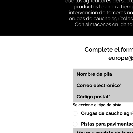
que los agricultores del sec
productos le ahorra tiemp
intervención de terceros no
orugas de caucho agrícolas
Con almacenes en Idaho, I
Complete el formu
europe@
Seleccione el tipo de pista
Orugas de caucho agrí
Pistas para pavimenta