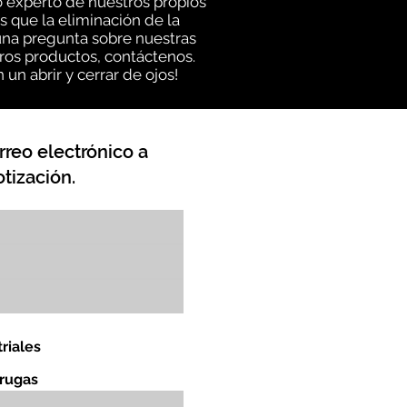
o experto de nuestros propios
s que la eliminación de la
guna pregunta sobre nuestras
ros productos, contáctenos.
un abrir y cerrar de ojos!
rreo electrónico a
tización.
riales
orugas