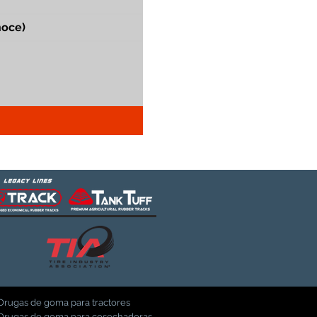
Orugas de goma para tractores
Orugas de goma para cosechadoras