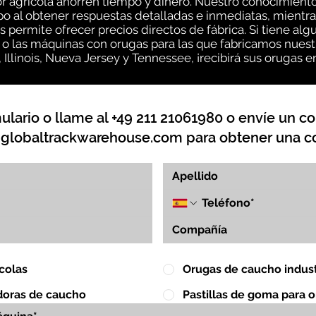
tor agrícola ahorren tiempo y dinero. Nuestro conocimient
o al obtener respuestas detalladas e inmediatas, mientra
s permite ofrecer precios directos de fábrica. Si tiene al
 o las máquinas con orugas para las que fabricamos nuest
llinois, Nueva Jersey y Tennessee, ¡recibirá sus orugas en 
lario o llame al +49 211 21061980 o envíe un co
globaltrackwarehouse.com
para obtener una co
colas
Orugas de caucho indust
doras de caucho
Pastillas de goma para 