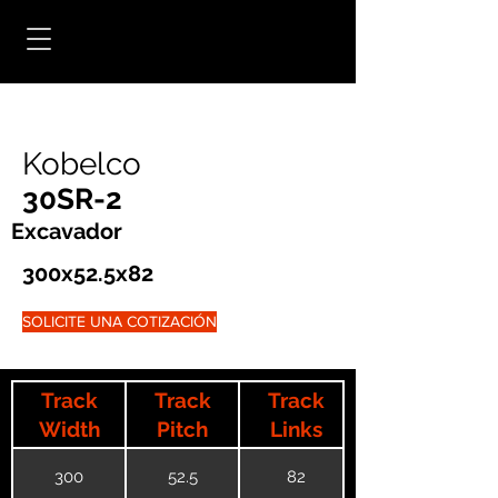
Kobelco
30SR-2
Excavador
300x52.5x82
SOLICITE UNA COTIZACIÓN
Track
Track
Track
Width
Pitch
Links
300
52.5
82