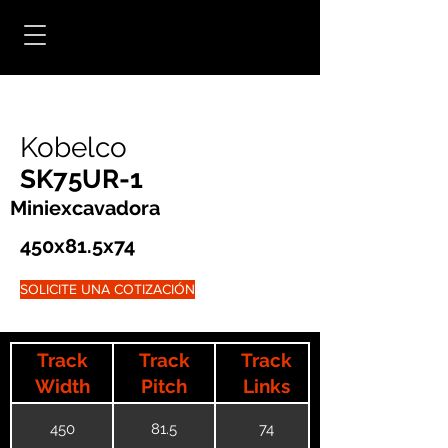
Kobelco
SK75UR-1
Miniexcavadora
450x81.5x74
SOLICITE UNA COTIZACIÓN
Track
Track
Track
Width
Pitch
Links
450
81.5
74