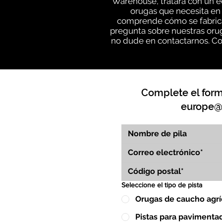
Warehouse, tratará con un e
orugas que necesita en 
comprende cómo se fabrica
pregunta sobre nuestras orug
no dude en contactarnos. Co
Complete el formu
europe@
Seleccione el tipo de pista
Orugas de caucho agrí
Pistas para pavimenta