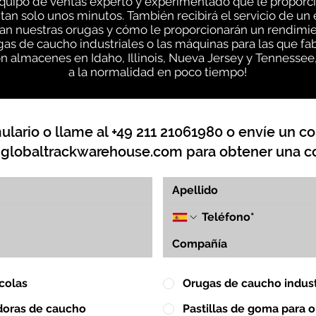
quipo de ventas experto y experimentado que le proporc
tan solo unos minutos. También recibirá el servicio de u
n nuestras orugas y cómo le proporcionarán un rendimien
as de caucho industriales o las máquinas para las que f
n almacenes en Idaho, Illinois, Nueva Jersey y Tennessee
a la normalidad en poco tiempo!
lario o llame al +49 211 21061980 o envíe un co
globaltrackwarehouse.com
para obtener una co
colas
Orugas de caucho indust
doras de caucho
Pastillas de goma para 