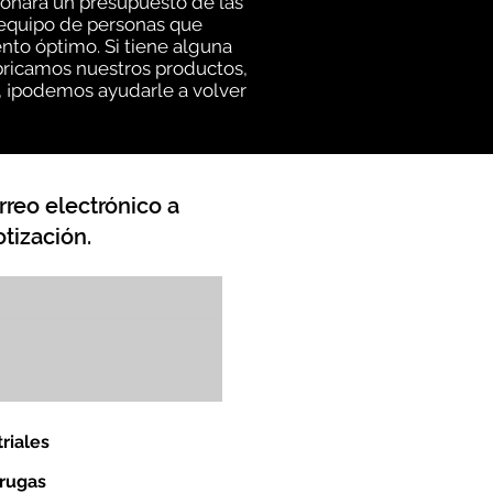
ionará un presupuesto de las
n equipo de personas que
to óptimo. Si tiene alguna
abricamos nuestros productos,
, ¡podemos ayudarle a volver
rreo electrónico a
tización.
riales
orugas