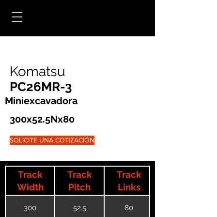
Komatsu
PC26MR-3
Miniexcavadora
300x52.5Nx80
SOLICITE UNA COTIZACIÓN
Track
Track
Track
Width
Pitch
Links
300
52.5
80