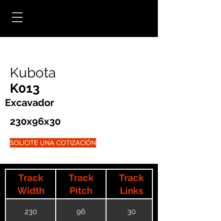
Kubota
K013
Excavador
230x96x30
SOLICITE UNA COTIZACIÓN
Track
Track
Track
Width
Pitch
Links
230
96
30