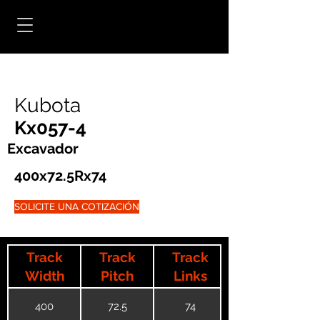
Kubota
Kx057-4
Excavador
400x72.5Rx74
SOLICITE UNA COTIZACIÓN
Track
Track
Track
Width
Pitch
Links
400
72.5
74