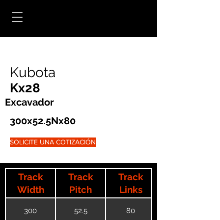
Kubota
Kx28
Excavador
300x52.5Nx80
SOLICITE UNA COTIZACIÓN
Track
Track
Track
Width
Pitch
Links
300
52.5
80