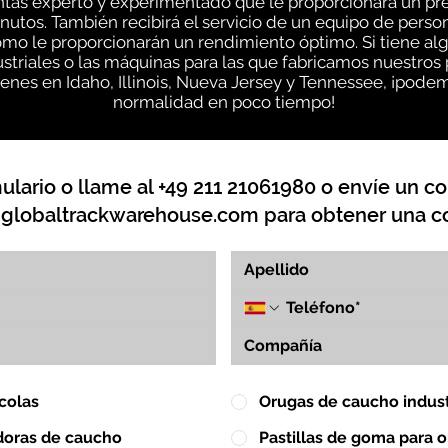
entas experto y experimentado que le proporcionará un pr
inutos. También recibirá el servicio de un equipo de pe
ómo le proporcionarán un rendimiento óptimo. Si tiene a
striales o las máquinas para las que fabricamos nuestros
nes en Idaho, Illinois, Nueva Jersey y Tennessee, ¡podem
normalidad en poco tiempo!
lario o llame al +49 211 21061980 o envíe un co
globaltrackwarehouse.com
para obtener una co
colas
Orugas de caucho indust
doras de caucho
Pastillas de goma para 