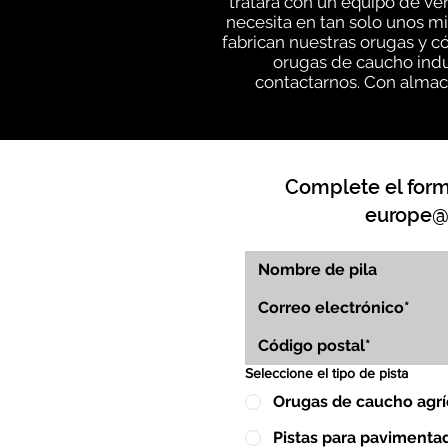
tratará con un equipo de v
necesita en tan solo unos m
fabrican nuestras orugas y c
orugas de caucho indu
contactarnos. Con almace
Complete el formu
europe@
Seleccione el tipo de pista
Orugas de caucho agrí
Pistas para pavimenta