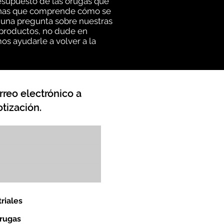
esupuesto de las orugas que
rsonas que comprende cómo se
lguna pregunta sobre nuestras
 productos, no dude en
os ayudarle a volver a la
rreo electrónico a
tización.
riales
orugas