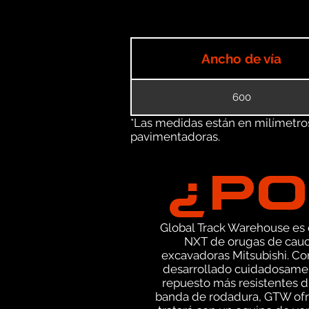
Ancho de vía
600
*Las medidas están en milímetros 
pavimentadoras.
¿PO
Global Track Warehouse es el
NXT de orugas de cauch
excavadoras Mitsubishi. Co
desarrollado cuidadosament
repuesto más resistentes di
banda de rodadura, GTW ofre