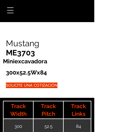
Mustang
ME3703
Miniexcavadora
300x52.5Wx84
SOLICITE UNA COTIZACIÓN
Track
Track
Track
Width
Pitch
Links
300
52.5
84