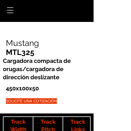
Mustang
MTL325
Cargadora compacta de
orugas/cargadora de
dirección deslizante
450x100x50
SOLICITE UNA COTIZACIÓN
Track
Track
Track
Width
Pitch
Links