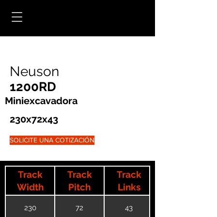
Neuson
1200RD
Miniexcavadora
230x72x43
SOLICITE UNA COTIZACIÓN
Track
Track
Track
Width
Pitch
Links
230
72
43