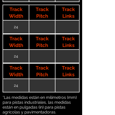
Track
Track
Track
Width
Pitch
Links
24
Track
Track
Track
Width
Pitch
Links
24
Track
Track
Track
Width
Pitch
Links
24
*Las medidas están en milímetros (mm)
para pistas industriales, las medidas
están en pulgadas (in) para pistas
agrícolas y pavimentadoras.