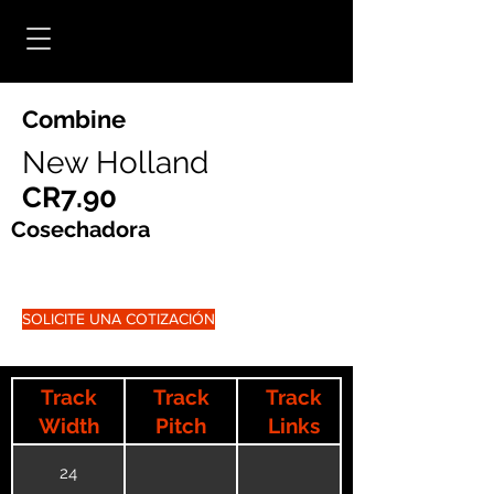
Combine
New Holland
CR7.90
Cosechadora
SOLICITE UNA COTIZACIÓN
Track
Track
Track
Width
Pitch
Links
24