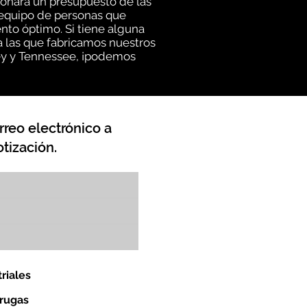
ionará un presupuesto de las
n equipo de personas que
to óptimo. Si tiene alguna
a las que fabricamos nuestros
sey y Tennessee, ¡podemos
rreo electrónico a
tización.
riales
orugas