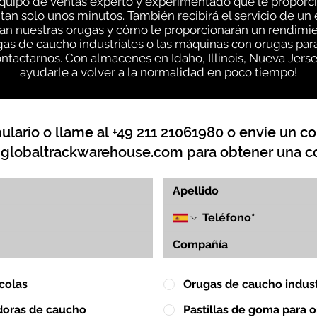
quipo de ventas experto y experimentado que le proporc
tan solo unos minutos. También recibirá el servicio de u
n nuestras orugas y cómo le proporcionarán un rendimien
as de caucho industriales o las máquinas con orugas par
ntactarnos. Con almacenes en Idaho, Illinois, Nueva Jer
ayudarle a volver a la normalidad en poco tiempo!
lario o llame al +49 211 21061980 o envíe un co
globaltrackwarehouse.com
para obtener una co
colas
Orugas de caucho indust
doras de caucho
Pastillas de goma para 