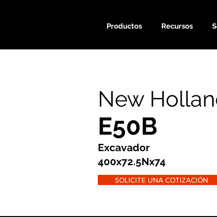
Productos
Recursos
S
New Hollan
E50B
Excavador
400x72.5Nx74
SOLICITE UNA COTIZACIÓN