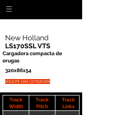
New Holland
LS170SSL VTS
Cargadora compacta de
orugas
320x86x54
SOLICITE UNA COTIZACIÓN
Track
Track
Track
Width
Pitch
Links